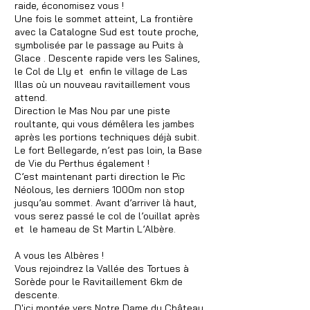
raide, économisez vous !
Une fois le sommet atteint, La frontière
avec la Catalogne Sud est toute proche,
symbolisée par le passage au Puits à
Glace . Descente rapide vers les Salines,
le Col de Lly et enfin le village de Las
Illas où un nouveau ravitaillement vous
attend.
Direction le Mas Nou par une piste
roultante, qui vous démêlera les jambes
après les portions techniques déjà subit.
Le fort Bellegarde, n’est pas loin, la Base
de Vie du Perthus également !
C’est maintenant parti direction le Pic
Néolous, les derniers 1000m non stop
jusqu’au sommet. Avant d’arriver là haut,
vous serez passé le col de l’ouillat après
et le hameau de St Martin L’Albère.
A vous les Albères !
Vous rejoindrez la Vallée des Tortues à
Sorède pour le Ravitaillement 6km de
descente.
D'ici montée vers Notre Dame du Château,