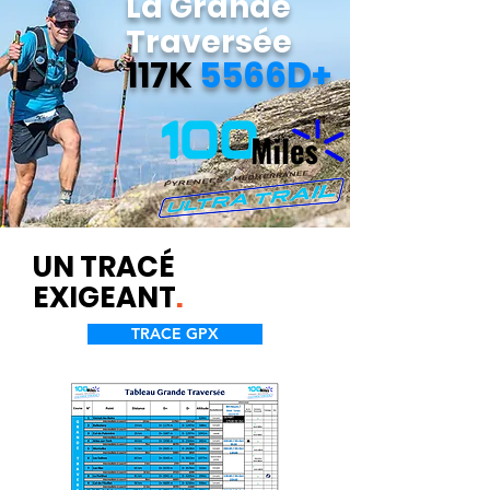
La Grande
Traversée
117K
5566D+
UN TRACÉ
EXIGEANT
.
TRACE GPX